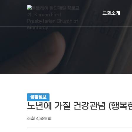
조회
작성일
교회소개
생활정보
노년에 가질 건강관념 (행복한
조회
4,528회