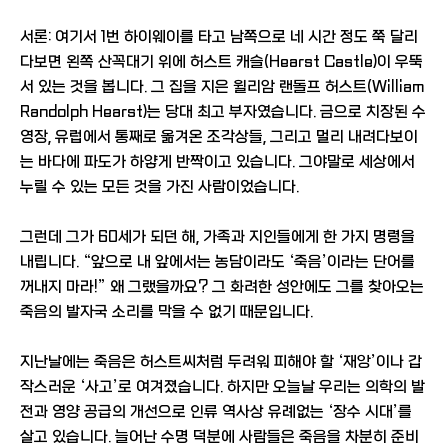
서론: 여기서 1번 하이웨이를 타고 남쪽으로 네 시간 정도 쭉 달리
다보면 왼쪽 산꼭대기 위에 허스트 캐슬(Hearst Castle)이 우뚝
서 있는 것을 봅니다. 그 집을 지은 윌리암 랜돌프 허스트(William
Randolph Hearst)는 당대 최고 부자였습니다. 금으로 치장된 수
영장, 유럽에서 통째로 옮겨온 조각상들, 그리고 멀리 내려다보이
는 바다에 파도가 하얗게 반짝이고 있습니다. 그야말로 세상에서
누릴 수 있는 모든 것을 가진 사람이었습니다.
그런데 그가 60세가 되던 해, 가족과 지인들에게 한 가지 명령을
내립니다. “앞으로 내 앞에서는 농담이라도 ‘죽음’이라는 단어를
꺼내지 마라!” 왜 그랬을까요? 그 화려한 성안에도 그를 찾아오는
죽음의 발자국 소리를 막을 수 없기 때문입니다.
지난날에는 죽음은 허스트씨처럼 두려워 피해야 할 ‘재앙’이나 갑
작스러운 ‘사고’로 여겨졌습니다. 하지만 오늘날 우리는 의학의 발
전과 영양 공급의 개선으로 인류 역사상 유례없는 ‘장수 시대’를
살고 있습니다. 늘어난 수명 덕분에 사람들은 죽음을 차분히 준비