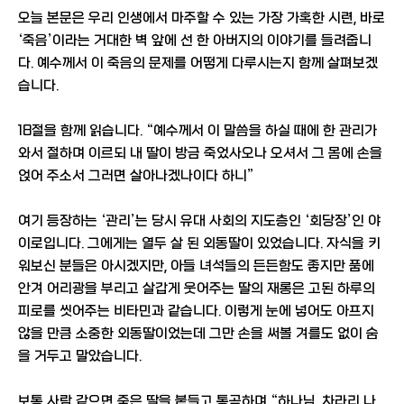
오늘 본문은 우리 인생에서 마주할 수 있는 가장 가혹한 시련, 바로
‘죽음’이라는 거대한 벽 앞에 선 한 아버지의 이야기를 들려줍니
다. 예수께서 이 죽음의 문제를 어떻게 다루시는지 함께 살펴보겠
습니다.
18절을 함께 읽습니다. “예수께서 이 말씀을 하실 때에 한 관리가
와서 절하며 이르되 내 딸이 방금 죽었사오나 오셔서 그 몸에 손을
얹어 주소서 그러면 살아나겠나이다 하니”
여기 등장하는 ‘관리’는 당시 유대 사회의 지도층인 ‘회당장’인 야
이로입니다. 그에게는 열두 살 된 외동딸이 있었습니다. 자식을 키
워보신 분들은 아시겠지만, 아들 녀석들의 든든함도 좋지만 품에
안겨 어리광을 부리고 살갑게 웃어주는 딸의 재롱은 고된 하루의
피로를 씻어주는 비타민과 같습니다. 이렇게 눈에 넣어도 아프지
않을 만큼 소중한 외동딸이었는데 그만 손을 써볼 겨를도 없이 숨
을 거두고 말았습니다.
보통 사람 같으면 죽은 딸을 붙들고 통곡하며 “하나님, 차라리 나