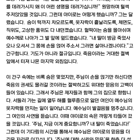
를 데려가시지 왜 이 어린 생명을 데려가십니까!” 원망하며 털썩
주저앉았을 것입니다. 그런데 야이로는 어떻게 했습니까? 그는 달
렸습니다. 숨이 턱까지 차오르도록, 옷자락이 흩날리도록, 체면도,
직위도, 고상한 품위도 다 내던졌습니다. 헐떡이는 숨을 몰아쉬며
예수께로 나아가 그 발 앞에 엎드렸습니다. “내 딸이 방금 죽었사
오나 오셔서 그 몸에 손을 얹어 주소서 그러면 살아나겠나이다.”고
간구합니다. 기도가 아니라 절규입니다. 죽음이라는 거대한 절벽
앞에서 터져 나온 마지막 외침입니다.
이 간구 속에는 비록 숨은 멎었지만, 주님이 손을 얹기만 하신다면
죽음의 권세도 물러갈 것이라는 절박하고도 위대한 믿음의 고백이
들어 있습니다. 그래서 주님은 제자들과 함께 그의 집으로 향합니
다. 서둘러 가는 길에 열두 해를 혈루증으로 앓던 여인이 예수님의
옷자락을 만지는 일이 일어납니다. 예수님이 발걸음을 멈추십니다.
그 여인의 사연을 듣습니다. 이때 야이로의 속은 까맣게 타들어 갔
을 것입니다. ‘주님, 지금 이게 중요합니까? 내 딸이 죽었습니다!’
그런데 이 기다림의 시간을 통해서 예수님은 야이로의 믿음을 더
깊은 자리로 이끄십니다. ‘주님에 대한 신뢰와 믿음’을 한층 더 성