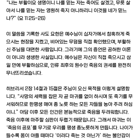
“나는 부활이요 생명이니 나를 믿는 자는 죽어도 살겠고, 무릇 살
아서 나를 믿는 자는 영원히 죽지 아니하리니 이것을 네가 믿느
냐?” (요 11:25-26)
이 말씀을 기록한 사도 요한은 예수님이 십자가에서 참혹하게 죽
으시는 현장을 지켰고, 비어있는 무덤을 직접 확인했으며, 부활하
신 주님을 대면한 사람입니다. 그러기에 그의 증언은 공허한 이론
이 아니라 생생한 사실입니다. 예수님은 자신이 직접 죽으시고 삼
일 만에 부활하심으로, 인류 최후의 원수인 죽음의 권세를 완전히
무너뜨리셨습니다.
히브리서 2장 14절과 15절은 주님이 오신 목적을 이렇게 설명합
니다. “사망의 세력을 잡은 자 곧 마귀를 없이 하시며 또 죽기를 무
서워하므로 한평생 매여 종 노릇 하는 모든 자들을 놓아 주려 하심
이니.” 아담 이후 모든 인간은 본능적으로 죽음을 두려워합니다.
죽음 이후에 마주할 심판이 두렵기 때문입니다. 그래서 마귀는 이
‘죽음의 공포’를 무기로 우리를 평생 종노릇하게 만듭니다. 나이가
들수록 몸이 아플 때마다 ‘이러다 죽는 것 아닌가’ 하는 불안감이