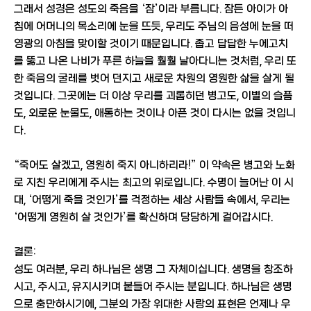
그래서 성경은 성도의 죽음을 ‘잠’이라 부릅니다. 잠든 아이가 아
침에 어머니의 목소리에 눈을 뜨듯, 우리도 주님의 음성에 눈을 떠
영광의 아침을 맞이할 것이기 때문입니다. 좁고 답답한 누에고치
를 뚫고 나온 나비가 푸른 하늘을 훨훨 날아다니는 것처럼, 우리 또
한 죽음의 굴레를 벗어 던지고 새로운 차원의 영원한 삶을 살게 될
것입니다. 그곳에는 더 이상 우리를 괴롭히던 병고도, 이별의 슬픔
도, 외로운 눈물도, 애통하는 것이나 아픈 것이 다시는 없을 것입니
다.
“죽어도 살겠고, 영원히 죽지 아니하리라!” 이 약속은 병고와 노화
로 지친 우리에게 주시는 최고의 위로입니다. 수명이 늘어난 이 시
대, ‘어떻게 죽을 것인가’를 걱정하는 세상 사람들 속에서, 우리는
‘어떻게 영원히 살 것인가’를 확신하며 당당하게 걸어갑시다.
결론:
성도 여러분, 우리 하나님은 생명 그 자체이십니다. 생명을 창조하
시고, 주시고, 유지시키며 붙들어 주시는 분입니다. 하나님은 생명
으로 충만하시기에, 그분의 가장 위대한 사랑의 표현은 언제나 우