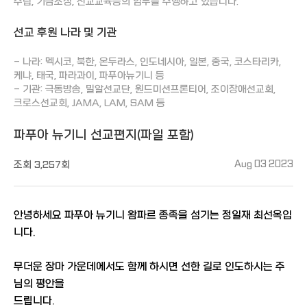
수립, 기금조성, 선교교육등의 임무를 수행하고 있습니다.
선교 후원 나라 및 기관
- 나라: 멕시코, 북한, 온두라스, 인도네시아, 일본, 중국, 코스타리카,
케냐, 태국, 파라과이, 파푸아뉴기니 등
- 기관: 극동방송, 밀알선교단, 원드미션프론티어, 조이장애선교회,
크로스선교회, JAMA, LAM, SAM 등
파푸아 뉴기니 선교편지(파일 포함)
조회
3,257회
Aug 03 2023
안녕하세요 파푸아 뉴기니 왐파르 종족을 섬기는 정일재 최선옥입
니다.
무더운 장마 가운데에서도 함께 하시면 선한 길로 인도하시는 주
님의 평안을
드립니다.