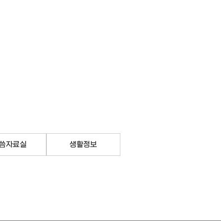
예배
교회부서
선교
영어부 EM
자료실
Archive
씀자료실
생활정보