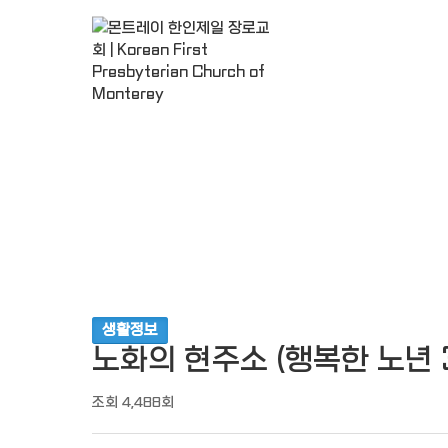
조회
작성일
교회소개
생활정보
노화의 현주소 (행복한 노년 
조회
4,488회