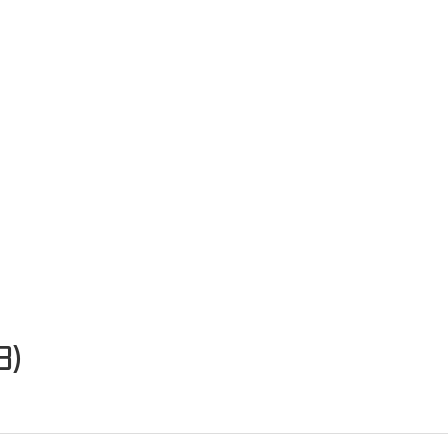
예배
교회부서
선교
영어부 EM
자료실
Archive
3)